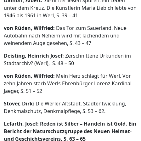
Dalhoff, Albert:
Sie hinterließen Spuren: Ein Leben
unter dem Kreuz. Die Künstlerin Maria Liebich lebte von
1946 bis 1961 in Werl, S. 39 – 41
von Rüden, Wilfried:
Das Tor zum Sauerland. Neue
Autobahn nach Neheim wird mit lachendem und
weinendem Auge gesehen, S. 43 – 47
Deisting, Heinrich Josef:
Zerschnittene Urkunden im
Stadtarchiv? (Werl), S. 48 – 50
von Rüden, Wilfried:
Mein Herz schlägt für Werl. Vor
zehn Jahren starb Werls Ehrenbürger Lorenz Kardinal
Jaeger, S. 51 – 52
Stöver, Dirk:
Die Werler Altstadt. Stadtentwicklung,
Denkmalschutz, Denkmalpflege, S. 53 – 62.
Lefarth, Josef: Reden ist Silber – Handeln ist Gold. Ein
Bericht der Naturschutzgruppe des Neuen Heimat-
und Geschichtsvereins, S. 63 – 65