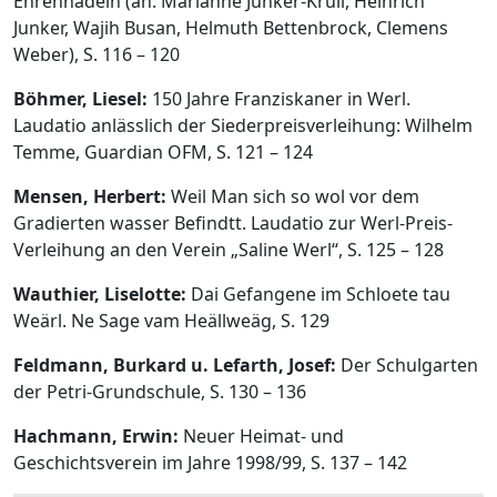
Ehrennadeln (an: Marianne Junker-Krull, Heinrich
Junker, Wajih Busan, Helmuth Bettenbrock, Clemens
Weber), S. 116 – 120
Böhmer, Liesel:
150 Jahre Franziskaner in Werl.
Laudatio anlässlich der Siederpreisverleihung: Wilhelm
Temme, Guardian OFM, S. 121 – 124
Mensen, Herbert:
Weil Man sich so wol vor dem
Gradierten wasser Befindtt. Laudatio zur Werl-Preis-
Verleihung an den Verein „Saline Werl“, S. 125 – 128
Wauthier, Liselotte:
Dai Gefangene im Schloete tau
Weärl. Ne Sage vam Heällweäg, S. 129
Feldmann, Burkard u. Lefarth, Josef:
Der Schulgarten
der Petri-Grundschule, S. 130 – 136
Hachmann, Erwin:
Neuer Heimat- und
Geschichtsverein im Jahre 1998/99, S. 137 – 142