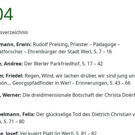
04
tsverzeichnis
mann, Erwin:
Rudolf Preising, Priester – Pädagoge –
tforscher – Ehrenbürger der Stadt Werl, S. 7 – 16
e, Andrea:
Der Werler Parkfriedhof, S. 17 – 42
r, Friedel:
Regen, Wind, wir lachen drüber, wir sind jung u
chön… Georgspfadfinder in Werl – Erinnerungen, S. 43 – 66
, Werner:
Die dreidimensionale Botschaft der Christa Doért,
elmann, Felix:
Der glückselige Tod des Dietrich Christian 
, S. 71 – 80
e, Josef:
Vei kuiert Platt (in Werl), S. 81 – 82