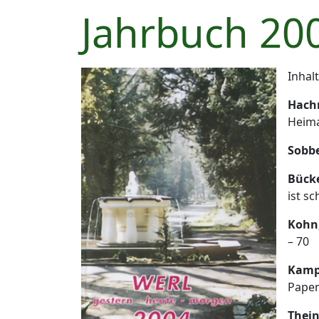
Jahrbuch 20
Inhal
Hach
Heima
Sobb
Bücke
ist s
Kohn
– 70
Kamp
Papen
Thein