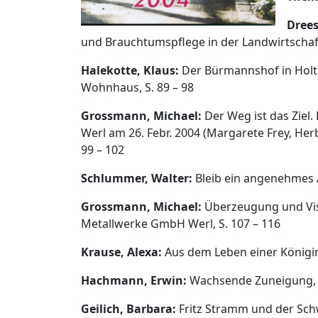
Drees
und Brauchtumspflege in der Landwirtschaft e
Halekotte, Klaus:
Der Bürmannshof in Hol
Wohnhaus, S. 89 – 98
Grossmann, Michael:
Der Weg ist das Ziel.
Werl am 26. Febr. 2004 (Margarete Frey, Herb
99 – 102
Schlummer, Walter:
Bleib ein angenehmes Ä
Grossmann, Michael:
Überzeugung und Visi
Metallwerke GmbH Werl, S. 107 – 116
Krause, Alexa:
Aus dem Leben einer Königin.
Hachmann, Erwin:
Wachsende Zuneigung, W
Geilich, Barbara:
Fritz Stramm und der Schwa