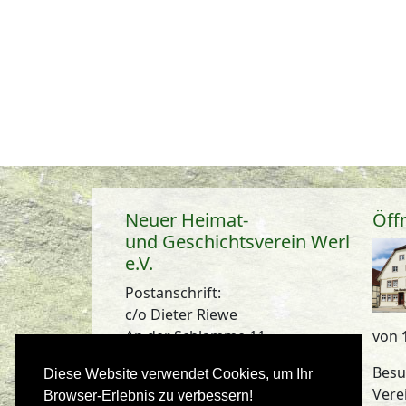
Neuer Heimat-
Öff
und Geschichtsverein Werl
e.V.
Postanschrift:
c/o Dieter Riewe
An der Schlamme 11
von
59457 Werl
Besu
Diese Website verwendet Cookies, um Ihr
info@nhgv-werl.de
Vere
Browser-Erlebnis zu verbessern!